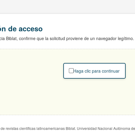
ión de acceso
ia Biblat, confirme que la solicitud proviene de un navegador legítimo.
Haga clic para continuar
de revistas científicas latinoamericanas Biblat. Universidad Nacional Autónoma d