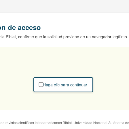
ión de acceso
ia Biblat, confirme que la solicitud proviene de un navegador legítimo.
Haga clic para continuar
de revistas científicas latinoamericanas Biblat. Universidad Nacional Autónoma d