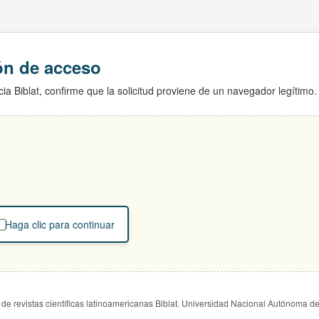
ión de acceso
ia Biblat, confirme que la solicitud proviene de un navegador legítimo.
Haga clic para continuar
de revistas científicas latinoamericanas Biblat. Universidad Nacional Autónoma d