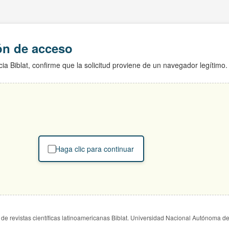
ión de acceso
ia Biblat, confirme que la solicitud proviene de un navegador legítimo.
Haga clic para continuar
de revistas científicas latinoamericanas Biblat. Universidad Nacional Autónoma d