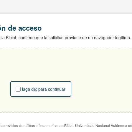
ión de acceso
ia Biblat, confirme que la solicitud proviene de un navegador legítimo.
Haga clic para continuar
de revistas científicas latinoamericanas Biblat. Universidad Nacional Autónoma d