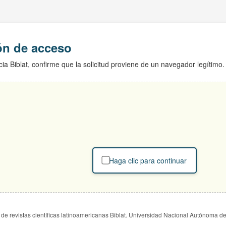
ión de acceso
ia Biblat, confirme que la solicitud proviene de un navegador legítimo.
Haga clic para continuar
de revistas científicas latinoamericanas Biblat. Universidad Nacional Autónoma d