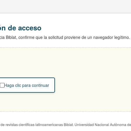
ión de acceso
ia Biblat, confirme que la solicitud proviene de un navegador legítimo.
Haga clic para continuar
de revistas científicas latinoamericanas Biblat. Universidad Nacional Autónoma d