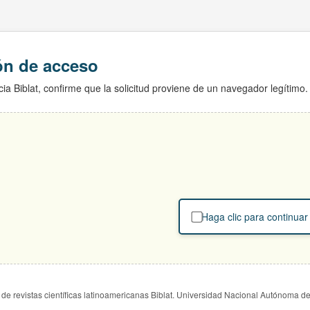
ión de acceso
ia Biblat, confirme que la solicitud proviene de un navegador legítimo.
Haga clic para continuar
de revistas científicas latinoamericanas Biblat. Universidad Nacional Autónoma d