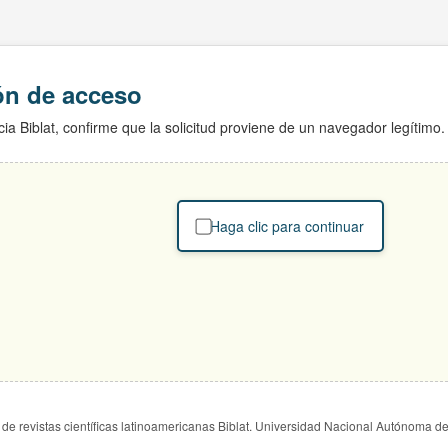
ión de acceso
ia Biblat, confirme que la solicitud proviene de un navegador legítimo.
Haga clic para continuar
de revistas científicas latinoamericanas Biblat. Universidad Nacional Autónoma d