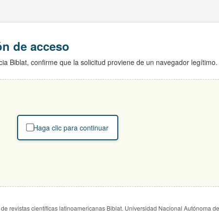
ión de acceso
ia Biblat, confirme que la solicitud proviene de un navegador legítimo.
Haga clic para continuar
de revistas científicas latinoamericanas Biblat. Universidad Nacional Autónoma d