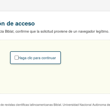
ión de acceso
ia Biblat, confirme que la solicitud proviene de un navegador legítimo.
Haga clic para continuar
de revistas científicas latinoamericanas Biblat. Universidad Nacional Autónoma d