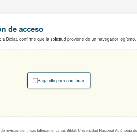
ión de acceso
ia Biblat, confirme que la solicitud proviene de un navegador legítimo.
Haga clic para continuar
de revistas científicas latinoamericanas Biblat. Universidad Nacional Autónoma d