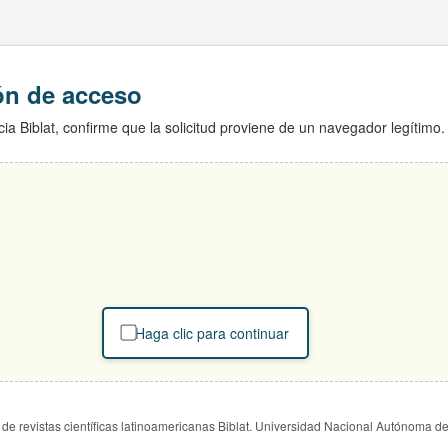
ión de acceso
ia Biblat, confirme que la solicitud proviene de un navegador legítimo.
Haga clic para continuar
de revistas científicas latinoamericanas Biblat. Universidad Nacional Autónoma d