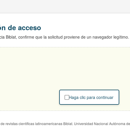
ión de acceso
ia Biblat, confirme que la solicitud proviene de un navegador legítimo.
Haga clic para continuar
de revistas científicas latinoamericanas Biblat. Universidad Nacional Autónoma d