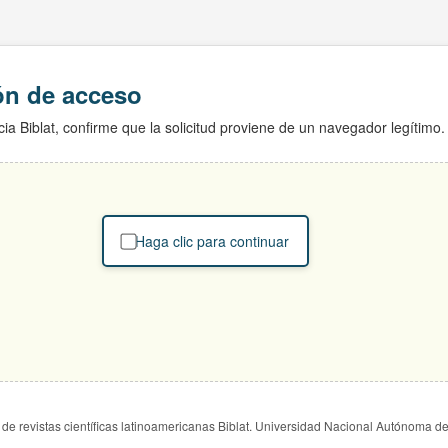
ión de acceso
ia Biblat, confirme que la solicitud proviene de un navegador legítimo.
Haga clic para continuar
de revistas científicas latinoamericanas Biblat. Universidad Nacional Autónoma d