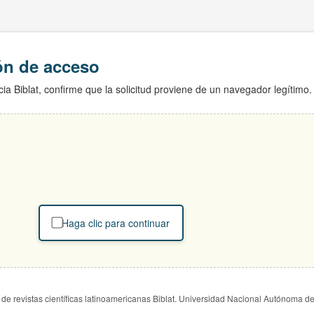
ión de acceso
ia Biblat, confirme que la solicitud proviene de un navegador legítimo.
Haga clic para continuar
de revistas científicas latinoamericanas Biblat. Universidad Nacional Autónoma d