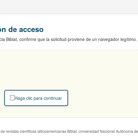
ión de acceso
ia Biblat, confirme que la solicitud proviene de un navegador legítimo.
Haga clic para continuar
de revistas científicas latinoamericanas Biblat. Universidad Nacional Autónoma d