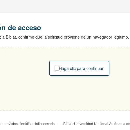
ión de acceso
ia Biblat, confirme que la solicitud proviene de un navegador legítimo.
Haga clic para continuar
de revistas científicas latinoamericanas Biblat. Universidad Nacional Autónoma d