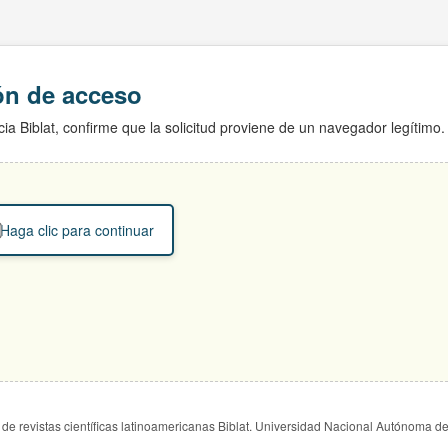
ión de acceso
ia Biblat, confirme que la solicitud proviene de un navegador legítimo.
Haga clic para continuar
de revistas científicas latinoamericanas Biblat. Universidad Nacional Autónoma d