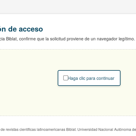
ión de acceso
ia Biblat, confirme que la solicitud proviene de un navegador legítimo.
Haga clic para continuar
de revistas científicas latinoamericanas Biblat. Universidad Nacional Autónoma d