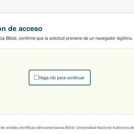
ión de acceso
ia Biblat, confirme que la solicitud proviene de un navegador legítimo.
Haga clic para continuar
de revistas científicas latinoamericanas Biblat. Universidad Nacional Autónoma d