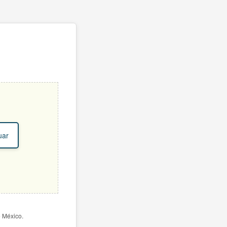
uar
e México.