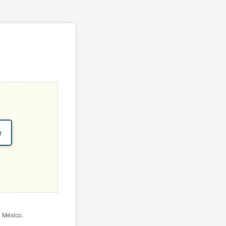
r
e México.