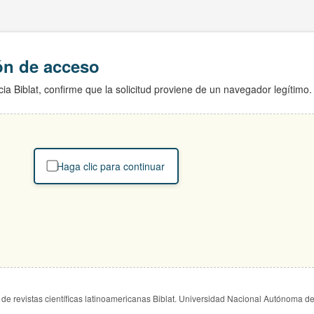
ión de acceso
ia Biblat, confirme que la solicitud proviene de un navegador legítimo.
Haga clic para continuar
de revistas científicas latinoamericanas Biblat. Universidad Nacional Autónoma d