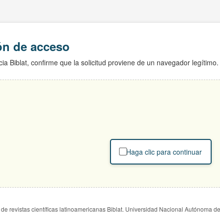
ión de acceso
ia Biblat, confirme que la solicitud proviene de un navegador legítimo.
Haga clic para continuar
de revistas científicas latinoamericanas Biblat. Universidad Nacional Autónoma d