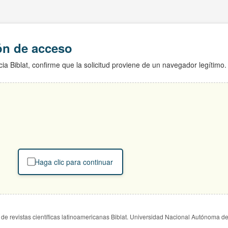
ión de acceso
ia Biblat, confirme que la solicitud proviene de un navegador legítimo.
Haga clic para continuar
de revistas científicas latinoamericanas Biblat. Universidad Nacional Autónoma d