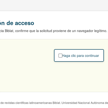
ión de acceso
ia Biblat, confirme que la solicitud proviene de un navegador legítimo.
Haga clic para continuar
de revistas científicas latinoamericanas Biblat. Universidad Nacional Autónoma d