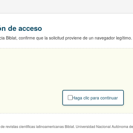
ión de acceso
ia Biblat, confirme que la solicitud proviene de un navegador legítimo.
Haga clic para continuar
de revistas científicas latinoamericanas Biblat. Universidad Nacional Autónoma d