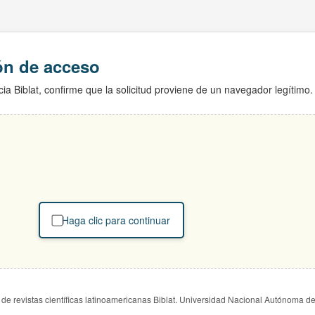
ión de acceso
ia Biblat, confirme que la solicitud proviene de un navegador legítimo.
Haga clic para continuar
de revistas científicas latinoamericanas Biblat. Universidad Nacional Autónoma d