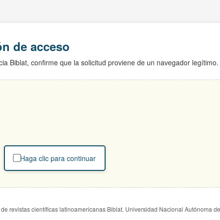
ión de acceso
ia Biblat, confirme que la solicitud proviene de un navegador legítimo.
Haga clic para continuar
de revistas científicas latinoamericanas Biblat. Universidad Nacional Autónoma d