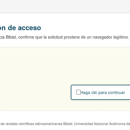
ión de acceso
ia Biblat, confirme que la solicitud proviene de un navegador legítimo.
Haga clic para continuar
de revistas científicas latinoamericanas Biblat. Universidad Nacional Autónoma d