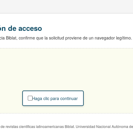
ión de acceso
ia Biblat, confirme que la solicitud proviene de un navegador legítimo.
Haga clic para continuar
de revistas científicas latinoamericanas Biblat. Universidad Nacional Autónoma d