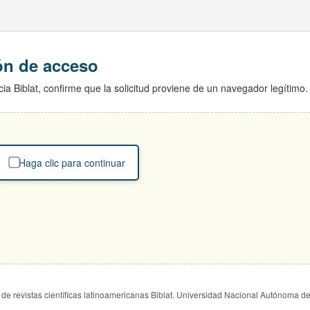
ión de acceso
ia Biblat, confirme que la solicitud proviene de un navegador legítimo.
Haga clic para continuar
de revistas científicas latinoamericanas Biblat. Universidad Nacional Autónoma d