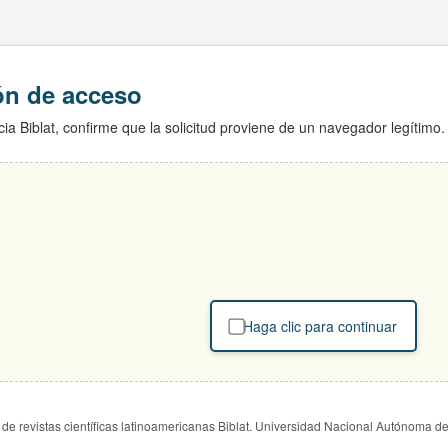
ión de acceso
ia Biblat, confirme que la solicitud proviene de un navegador legítimo.
Haga clic para continuar
de revistas científicas latinoamericanas Biblat. Universidad Nacional Autónoma d