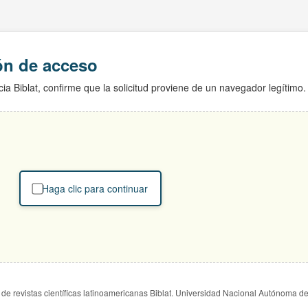
ión de acceso
ia Biblat, confirme que la solicitud proviene de un navegador legítimo.
Haga clic para continuar
de revistas científicas latinoamericanas Biblat. Universidad Nacional Autónoma d