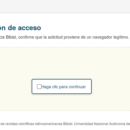
ión de acceso
ia Biblat, confirme que la solicitud proviene de un navegador legítimo.
Haga clic para continuar
de revistas científicas latinoamericanas Biblat. Universidad Nacional Autónoma d