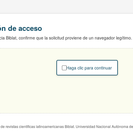
ión de acceso
ia Biblat, confirme que la solicitud proviene de un navegador legítimo.
Haga clic para continuar
de revistas científicas latinoamericanas Biblat. Universidad Nacional Autónoma d