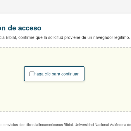
ión de acceso
ia Biblat, confirme que la solicitud proviene de un navegador legítimo.
Haga clic para continuar
de revistas científicas latinoamericanas Biblat. Universidad Nacional Autónoma d