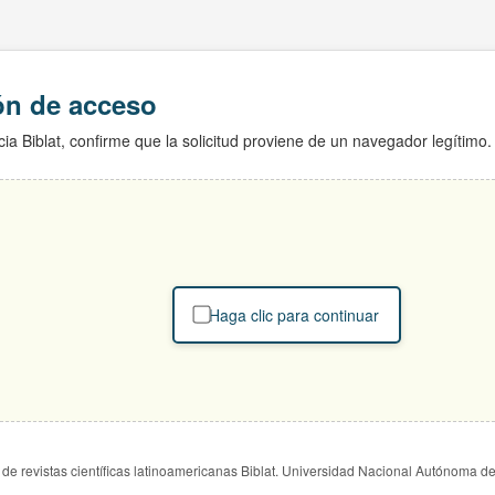
ión de acceso
ia Biblat, confirme que la solicitud proviene de un navegador legítimo.
Haga clic para continuar
de revistas científicas latinoamericanas Biblat. Universidad Nacional Autónoma d