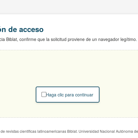
ión de acceso
ia Biblat, confirme que la solicitud proviene de un navegador legítimo.
Haga clic para continuar
de revistas científicas latinoamericanas Biblat. Universidad Nacional Autónoma d