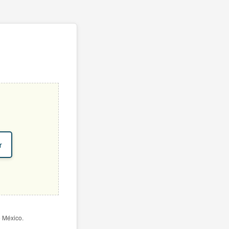
r
e México.