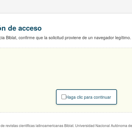
ión de acceso
ia Biblat, confirme que la solicitud proviene de un navegador legítimo.
Haga clic para continuar
de revistas científicas latinoamericanas Biblat. Universidad Nacional Autónoma d