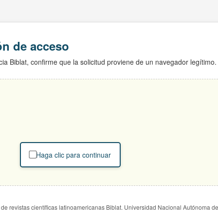
ión de acceso
ia Biblat, confirme que la solicitud proviene de un navegador legítimo.
Haga clic para continuar
de revistas científicas latinoamericanas Biblat. Universidad Nacional Autónoma d