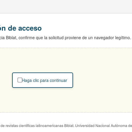
ión de acceso
ia Biblat, confirme que la solicitud proviene de un navegador legítimo.
Haga clic para continuar
de revistas científicas latinoamericanas Biblat. Universidad Nacional Autónoma d