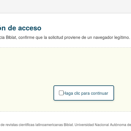
ión de acceso
ia Biblat, confirme que la solicitud proviene de un navegador legítimo.
Haga clic para continuar
de revistas científicas latinoamericanas Biblat. Universidad Nacional Autónoma d