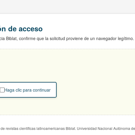
ión de acceso
ia Biblat, confirme que la solicitud proviene de un navegador legítimo.
Haga clic para continuar
de revistas científicas latinoamericanas Biblat. Universidad Nacional Autónoma d