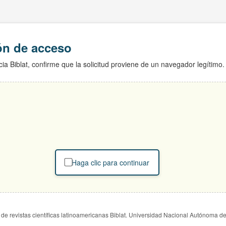
ión de acceso
ia Biblat, confirme que la solicitud proviene de un navegador legítimo.
Haga clic para continuar
de revistas científicas latinoamericanas Biblat. Universidad Nacional Autónoma d