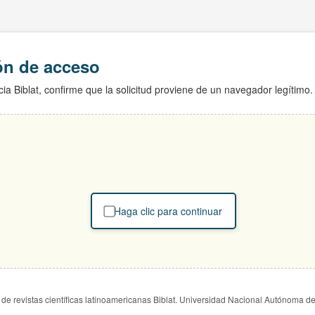
ión de acceso
ia Biblat, confirme que la solicitud proviene de un navegador legítimo.
Haga clic para continuar
de revistas científicas latinoamericanas Biblat. Universidad Nacional Autónoma d