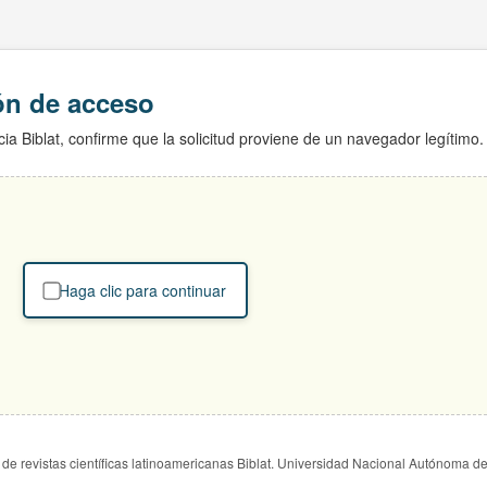
ión de acceso
ia Biblat, confirme que la solicitud proviene de un navegador legítimo.
Haga clic para continuar
de revistas científicas latinoamericanas Biblat. Universidad Nacional Autónoma d