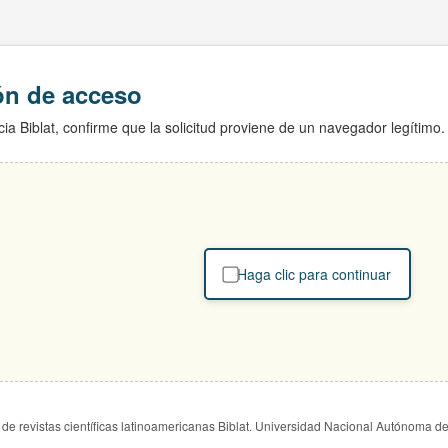
ión de acceso
ia Biblat, confirme que la solicitud proviene de un navegador legítimo.
Haga clic para continuar
de revistas científicas latinoamericanas Biblat. Universidad Nacional Autónoma d